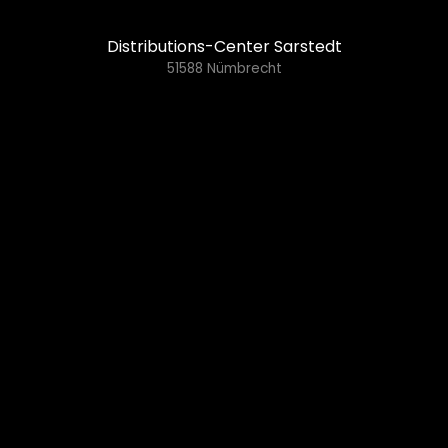
Distributions-Center Sarstedt
51588 Nümbrecht
Mantel Haustechnik GmbH
Zum Kalkofen 18
57439 Attendorn
02722 6571098
info@mantel-attendorn.de
24 Stunden Notdienst