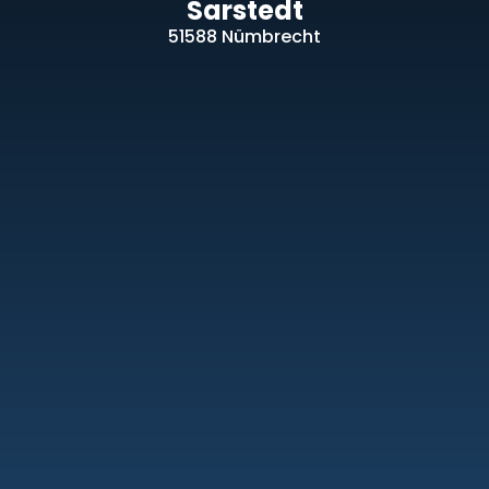
S
a
r
s
t
e
d
t
51588 Nümbrecht