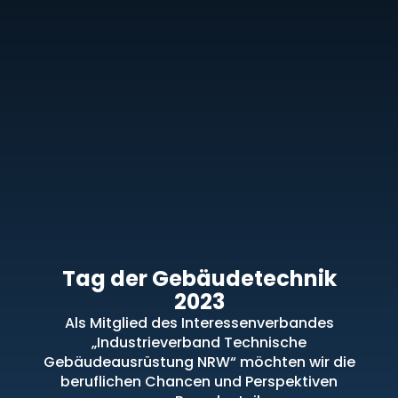
T
a
g
d
e
r
G
e
b
ä
u
d
e
t
e
c
h
n
i
k
2
0
2
3
Als Mitglied des Interessenverbandes
„Industrieverband Technische
Gebäudeausrüstung NRW“ möchten wir die
beruflichen Chancen und Perspektiven