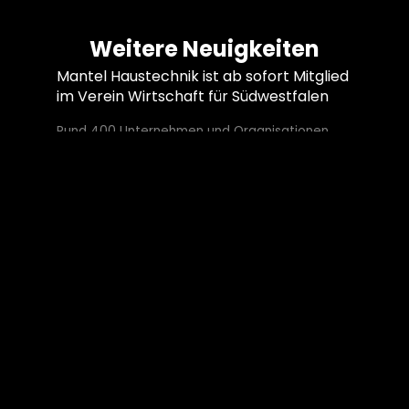
W
e
i
t
e
r
e
N
e
u
i
g
k
e
i
t
e
n
Mantel Haustechnik ist ab sofort Mitglied
im Verein Wirtschaft für Südwestfalen
Rund 400 Unternehmen und Organisationen
sind Teil des Vereins, der sich dafür einsetzt,
die Region Südwestfalen für Fachkräften
bekannt zu machen.
Mantel Haustechnik: Stolzer Partner des
SV 04
Seit Kurzem ist der neue Imagefilm des SV 04
Attendorn online. Den Verein unterstützt
Mantel Haustechnik als Hauptsponsor und
Mitglied schon seit vielen Jahren.